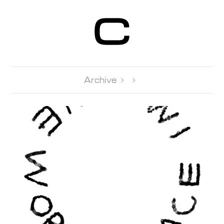
Centre d’Art
Contemporain
Genève
Archive 
