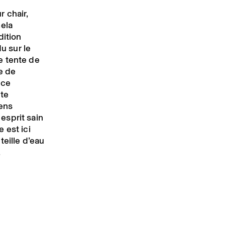
 chair,
mela
dition
du sur le
le tente de
ce de
nce
ète
sens
 esprit sain
 est ici
teille d’eau
.