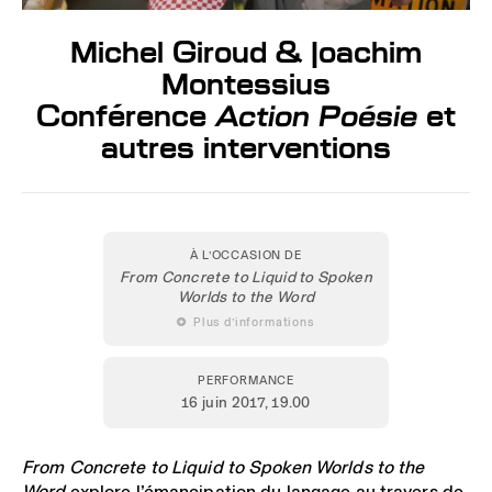
Michel Giroud & Joachim
Montessius
Conférence
Action Poésie
et
autres interventions
À L’OCCASION DE
From Concrete to Liquid
to Spoken
Worlds to the Word
 Plus d’informations
PERFORMANCE
16 juin 2017
, 19.00
From Concrete to Liquid to Spoken Worlds to the
Word
explore l’émancipation du langage au travers de