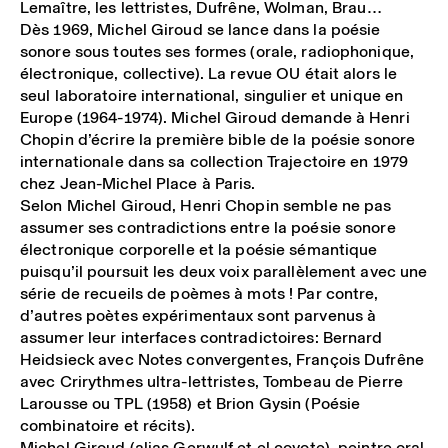
Lemaître, les lettristes, Dufrêne, Wolman, Brau…
Dès 1969, Michel Giroud se lance dans la poésie
sonore sous toutes ses formes (orale, radiophonique,
électronique, collective). La revue OU était alors le
seul laboratoire international, singulier et unique en
Europe (1964-1974). Michel Giroud demande à Henri
Chopin d’écrire la première bible de la poésie sonore
internationale dans sa collection Trajectoire en 1979
chez Jean-Michel Place à Paris.
Selon Michel Giroud, Henri Chopin semble ne pas
assumer ses contradictions entre la poésie sonore
électronique corporelle et la poésie sémantique
puisqu’il poursuit les deux voix parallèlement avec une
série de recueils de poèmes à mots ! Par contre,
d’autres poètes expérimentaux sont parvenus à
assumer leur interfaces contradictoires: Bernard
Heidsieck avec Notes convergentes, François Dufrêne
avec Crirythmes ultra-lettristes, Tombeau de Pierre
Larousse ou TPL (1958) et Brion Gysin (Poésie
combinatoire et récits).
Michel Giroud (alias Gerwulf et el coyote), peintre oral