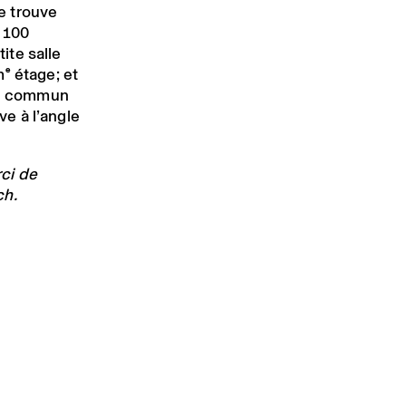
e trouve
à 100
ite salle
me
étage; et
on commun
e à l’angle
ci de
ch
.