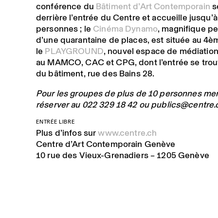
conférence du
Bâtiment d’Art Contemporain
s
derrière l’entrée du Centre et accueille jusqu’
personnes ; le
Cinéma Dynamo
, magnifique pet
d’une quarantaine de places, est située au 4
è
le
PLAYGROUND
, nouvel espace de médiati
au MAMCO, CAC et CPG, dont l’entrée se trouv
du bâtiment, rue des Bains 28.
Pour les groupes de plus de 10 personnes mer
réserver au 022 329 18 42 ou
publics@centre.
ENTRÉE LIBRE
Plus d’infos sur
www.centre.ch
Centre d’Art Contemporain Genève
10 rue des Vieux-Grenadiers – 1205 Genève