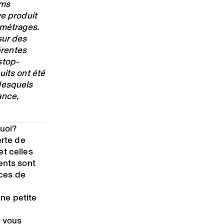
lms
ve produit
 métrages.
sur des
érentes
stop-
uits ont été
lesquels
ance,
quoi?
erte de
et celles
ents sont
ces de
ne petite
s vous