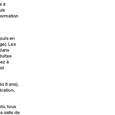
s à
uis
nformation
 puis en
ge). Les
 dans
dultes
ez à
us!
ès 8 ans),
ication.
ts, tous
 la salle de