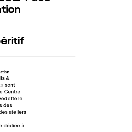
ation
ritif
ation
dis &
ts
sont
le Centre
vedette le
rs des
des ateliers
e dédiée à