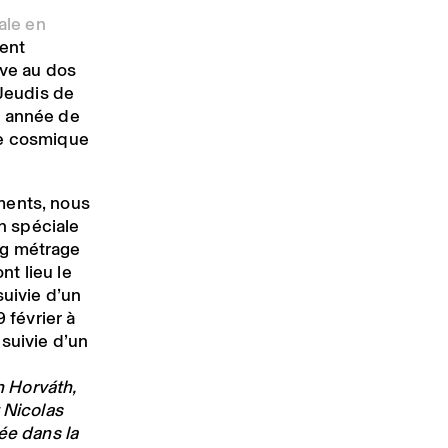
ale en
ient
uve au dos
 Jeudis de
e année de
le cosmique
ments, nous
n spéciale
ng métrage
nt lieu le
suivie d’un
 février à
suivie d’un
 Horváth,
 Nicolas
ée dans la