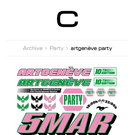
Centre d’Art
Contemporain
Genève
Archive 
Party 
artgenève party