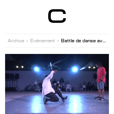
Centre d’Art
Contemporain
Genève
Archive 
Évènement 
Battle de danse avec Mikel Ergar & Kofi Yiadom au Flux Laboratory