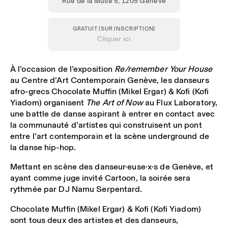
Rue de la Muse 5, 1205 Genève
GRATUIT (SUR INSCRIPTION)
Cliquer ici
À l’occasion de l’exposition
Re/remember Your House
au Centre d’Art Contemporain Genève, les danseurs
afro-grecs Chocolate Muffin (Mikel Ergar) & Kofi (Kofi
Yiadom) organisent
The Art of Now
au
Flux Laboratory,
une battle de danse aspirant à entrer en contact avec
la communauté d’artistes qui construisent un pont
entre l’art contemporain et la scène underground de
la danse hip-hop.
Mettant en scène des danseur·euse·x·s de Genève, et
ayant comme juge invité
Cartoon
, la soirée sera
rythmée par DJ
Namu Serpentard
.
Chocolate Muffin (Mikel Ergar) & Kofi (Kofi Yiadom)
sont tous deux des artistes et des danseurs,