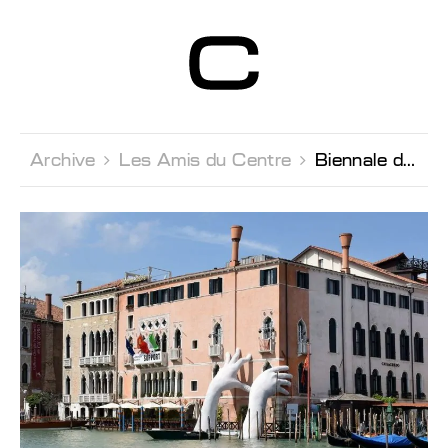
Centre d’Art
Contemporain
Genève
Archive 
Les Amis du Centre 
Biennale de Venise (exclusif)