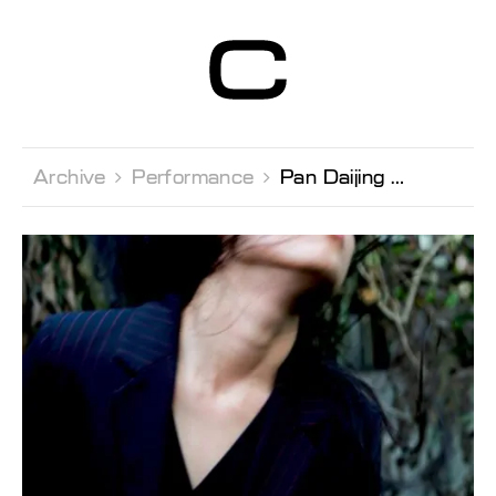
Centre d’Art
Contemporain
Genève
Archive 
Performance 
Pan Daijing