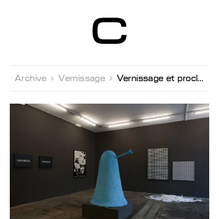
Centre d’Art
Contemporain
Genève
Archive 
Vernissage 
Vernissage et proclamation des lauréats