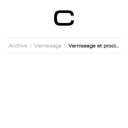
Centre d’Art
Contemporain
Genève
Archive 
Vernissage 
Vernissage et proclamation des lauréats