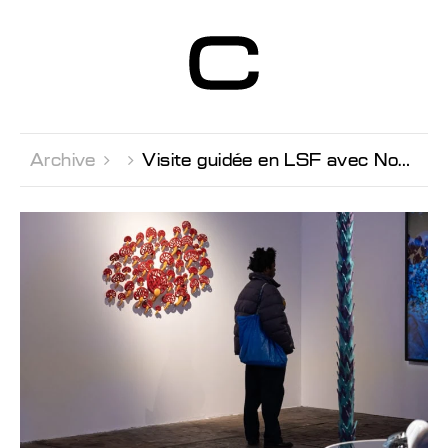
Centre d’Art
Contemporain
Genève
Archive 

Visite guidée en LSF avec Noha El Sadawy