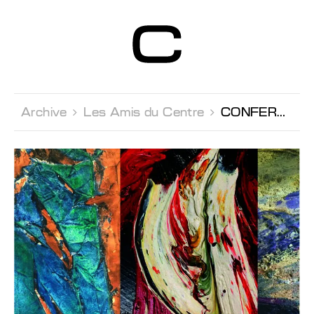
Centre d’Art
Contemporain
Genève
Archive 
Les Amis du Centre 
CONFERENCE