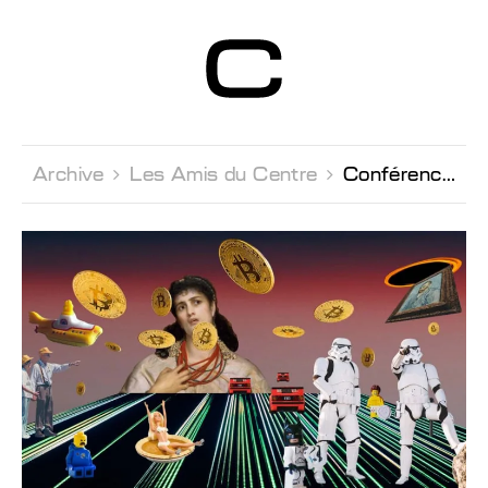
Centre d’Art
Contemporain
Genève
Archive 
Les Amis du Centre 
Conférence