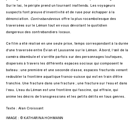
Sur le lac, le périple prend un tournant inattendu. Les voyageurs
suspects font preuve d’inventivité et de ruse pour échapper à la
dénonciation.
Contrebande
vous offre la plus rocambolesque des
traversées sur le Léman tout en vous dévoilant le quotidien
dangereux des contrebandiers locaux.
Ce film a été réalisé en une seule prise, temps correspondant à la durée
d’une traversée entre Évian et Lausanne sur le Léman. À bord, l’œil de la
caméra déambule et s’arrête parfois sur des personnages loufoques,
dispersés à travers les différents espaces sociaux qui composent le
bateau : une première et une seconde classe, espaces fracturés venant
redoubler la frontière aquatique franco-suisse qui est en train d’être
franchie. Une fracture dans une fracture ; une fracture sur l’eau et dans
l’eau. L’eau du Léman est une frontière qui fascine, qui effraie, qui
anime les désirs de transgressions et les petits délits en tous genres.
Texte : Alan Croissant
IMAGE : © KATHARINA HOHMANN