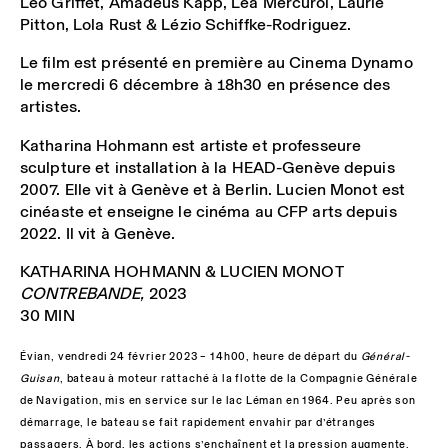
Léo Griffet, Amadeus Kapp, Léa Mercurol, Laurie
Pitton, Lola Rust & Lézio Schiffke-Rodriguez.
Le film est présenté en première au Cinema Dynamo
le mercredi 6 décembre à 18h30 en présence des
artistes.
Katharina Hohmann est artiste et professeure
sculpture et installation à la HEAD-Genève depuis
2007. Elle vit à Genève et à Berlin. Lucien Monot est
cinéaste et enseigne le cinéma au CFP arts depuis
2022. Il vit à Genève.
KATHARINA HOHMANN & LUCIEN MONOT
CONTREBANDE,
2023
30 MIN
Évian, vendredi 24 février 2023 – 14h00, heure de départ du
Général-
Guisan
, bateau à moteur rattaché à la flotte de la Compagnie Générale
de Navigation, mis en service sur le lac Léman en 1964. Peu après son
démarrage, le bateau se fait rapidement envahir par d’étranges
passagers. À bord, les actions s’enchaînent et la pression augmente.