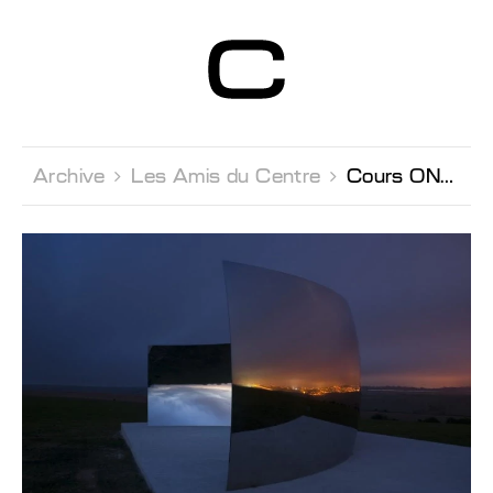
Centre d’Art
Contemporain
Genève
Archive 
Les Amis du Centre 
Cours ONLINE d'ouverture à l'art contemporain par Michael Jakob