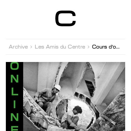
Centre d’Art
Contemporain
Genève
Archive 
Les Amis du Centre 
Cours d'ouverture à l'art contemporain par Michael Jakob