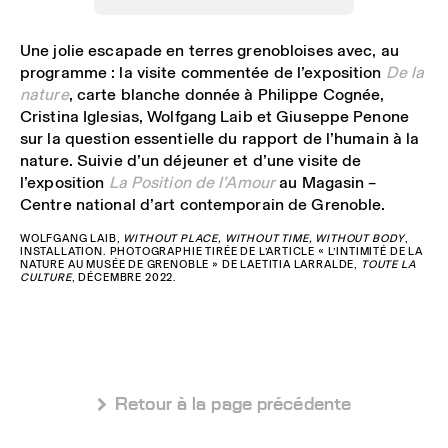
Une jolie escapade en terres grenobloises avec, au
programme : la visite commentée de l’exposition
De la
nature
, carte blanche donnée à Philippe Cognée,
Cristina Iglesias, Wolfgang Laib et Giuseppe Penone
sur la question essentielle du rapport de l’humain à la
nature. Suivie d’un déjeuner et d’une visite de
l’exposition
La Position de l’Amour
au Magasin –
Centre national d’art contemporain de Grenoble.
WOLFGANG LAIB,
WITHOUT PLACE, WITHOUT TIME, WITHOUT BODY
,
INSTALLATION. PHOTOGRAPHIE TIRÉE DE L’ARTICLE « L’INTIMITÉ DE LA
NATURE AU MUSÉE DE GRENOBLE » DE LAETITIA LARRALDE,
TOUTE LA
CULTURE
, DÉCEMBRE 2022.
 Retour à la page précédente