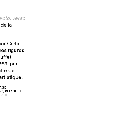
ecto, verso
 de la
ur Carlo
 des figures
uffet
963, par
atre de
artistique.
LAGE
C, PLIAGE ET
ER DE