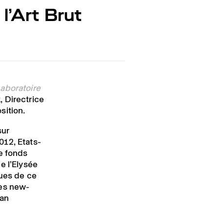
l’Art Brut
aboratoire
 Directrice
sition.
sur
012, Etats-
e fonds
e l’Elysée
sues de ce
ées new-
pan