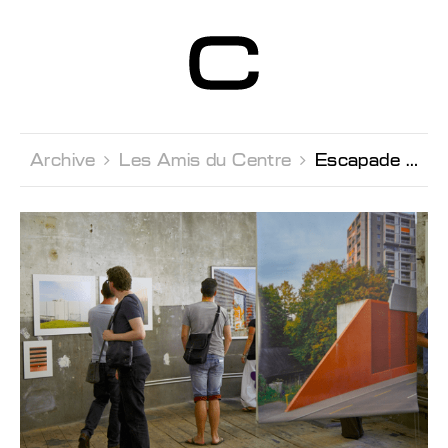
Centre d’Art
Contemporain
Genève
Archive 
Les Amis du Centre 
Escapade Culturelle à Bienne