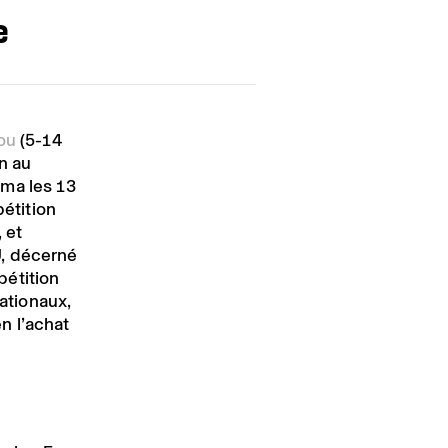
e
ou
(5-14
n au
éma les 13
étition
 et
U, décerné
pétition
nationaux,
n l’achat