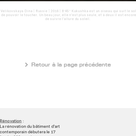
likovskaya Dina | Russie | 2016 | 8’45’’ Kukushka est un oiseau qui suit le sol
 de pouvoir le toucher. Un beau jour, elle n'est plus seule, et à deux il est encore
de suivre l'allure du soleil.
 Retour à la page précédente
Rénovation
:
La rénovation du bâtiment d'art
contemporain débutera le 17