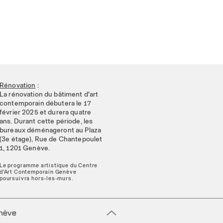
Rénovation
:
La rénovation du bâtiment d'art
contemporain débutera le 17
février 2025 et durera quatre
ans. Durant cette période, les
bureaux déménageront au Plaza
(3e étage), Rue de Chantepoulet
1, 1201 Genève.
Le programme artistique du Centre
d'Art Contemporain Genève
poursuivra hors-les-murs.
enève