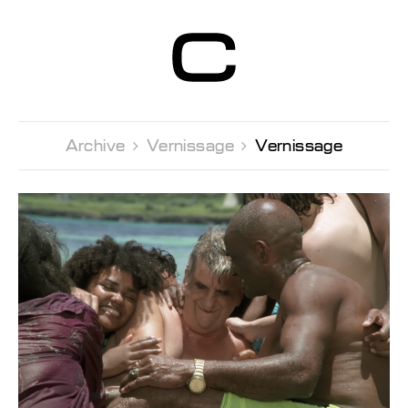
Centre d’Art
Contemporain
Genève
Archive 
Vernissage 
Vernissage