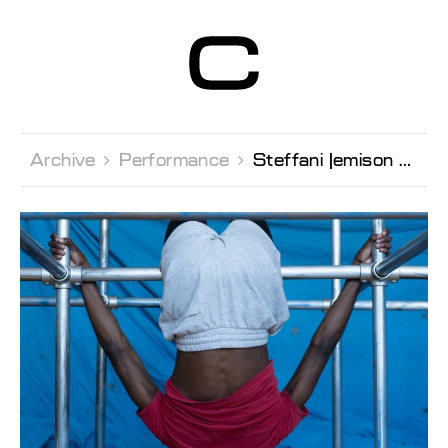
Centre d’Art
Contemporain
Genève
Archive 
Performance 
Steffani Jemison