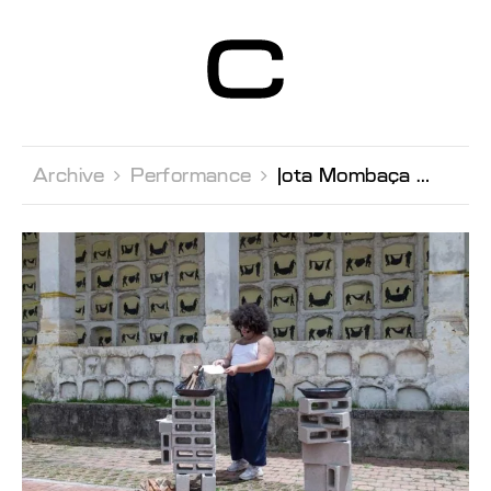
Centre d’Art
Contemporain
Genève
Archive 
Performance 
Jota Mombaça