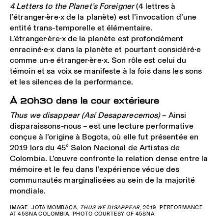
4 Letters to the Planet’s Foreigner
(4 lettres à
l’étranger·ère·x de la planète) est l’invocation d’une
entité trans-temporelle et élémentaire.
L’étranger·ère·x de la planète est profondément
enraciné·e·x dans la planète et pourtant considéré·e
comme un·e étranger·ère·x. Son rôle est celui du
témoin et sa voix se manifeste à la fois dans les sons
et les silences de la performance.
À 20h30 dans la cour extérieure
Thus we disappear
(Así Desaparecemos)
– Ainsi
disparaissons-nous – est une lecture performative
conçue à l’origine à Bogota, où elle fut présentée en
2019 lors du 45º Salon Nacional de Artistas de
Colombia. L’œuvre confronte la relation dense entre la
mémoire et le feu dans l’expérience vécue des
communautés marginalisées au sein de la majorité
mondiale.
IMAGE: JOTA MOMBAÇA,
THUS WE DISAPPEAR
, 2019. PERFORMANCE
AT 45SNA COLOMBIA. PHOTO COURTESY OF 45SNA