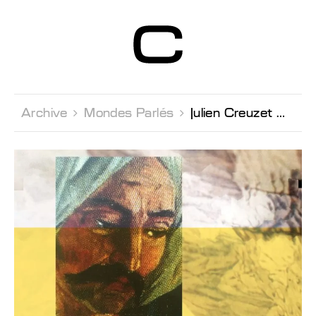
Centre d’Art
Contemporain
Genève
Archive 
Mondes Parlés 
Julien Creuzet