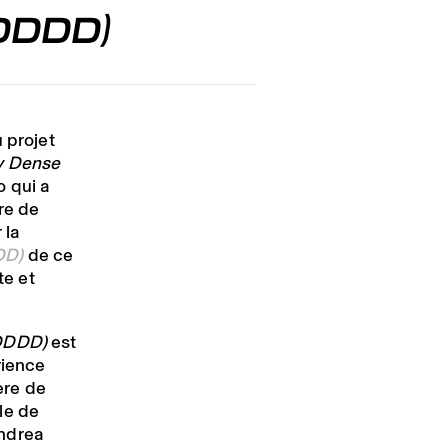
(DDDD)
 projet
y Dense
o qui a
re de
 la
DD)
de ce
te et
(DDDD)
est
rience
ère de
le de
Andrea