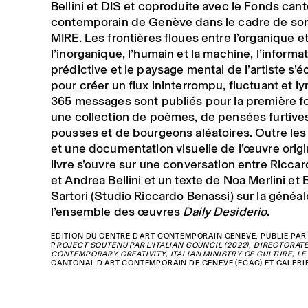
Bellini et DIS et coproduite avec le Fonds cant
contemporain de Genève dans le cadre de son
MIRE. Les frontières floues entre l’organique e
l’inorganique, l’humain et la machine, l’informa
prédictive et le paysage mental de l’artiste s’é
pour créer un flux ininterrompu, fluctuant et ly
365 messages sont publiés pour la première 
une collection de poèmes, de pensées furtive
pousses et de bourgeons aléatoires. Outre le
et une documentation visuelle de l’œuvre origin
livre s’ouvre sur une conversation entre Ricca
et Andrea Bellini et un texte de Noa Merlini et 
Sartori (Studio Riccardo Benassi) sur la généa
l’ensemble des œuvres
Daily Desiderio
.
EDITION DU CENTRE D’ART CONTEMPORAIN GENÈVE, PUBLIÉ PAR
P
ROJECT SOUTENU PAR L’ITALIAN COUNCIL (2022), DIRECTORAT
CONTEMPORARY CREATIVITY, ITALIAN MINISTRY OF CULTURE, L
CANTONAL D’ART CONTEMPORAIN DE GENÈVE (FCAC) ET GALERIE