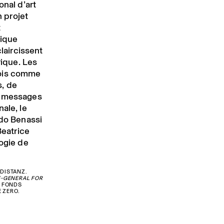
onal d’art
 projet
t
tique
claircissent
rique. Les
fois comme
s, de
s messages
ale, le
rdo Benassi
Beatrice
logie de
 DISTANZ.
E-GENERAL FOR
E
FONDS
 ZERO.