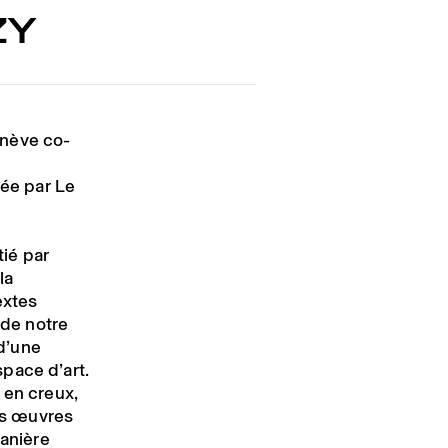
ZY
enève co-
ée par Le
tié par
la
extes
 de notre
 d’une
pace d’art.
 en creux,
les œuvres
manière