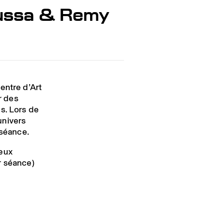
ussa & Remy
Centre d’Art
r des
s. Lors de
univers
 séance.
deux
r séance)