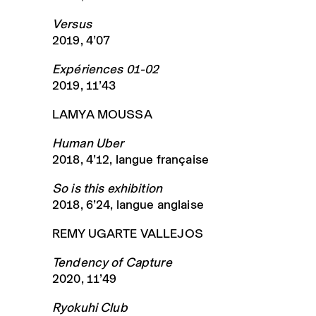
Versus
2019, 4’07
Expériences 01-02
2019, 11’43
LAMYA MOUSSA
Human Uber
2018, 4’12, langue française
So is this exhibition
2018, 6’24, langue anglaise
REMY UGARTE VALLEJOS
Tendency of Capture
2020, 11’49
Ryokuhi Club