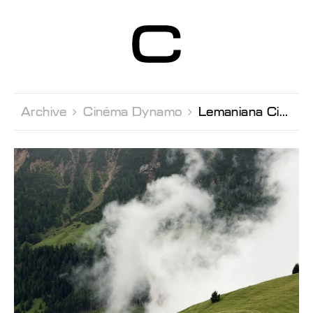
Centre d’Art
Contemporain
Genève
Archive 
Cinéma Dynamo 
Lemaniana Cinema Avec Lucia Martinez Garcia & Virginia Garra