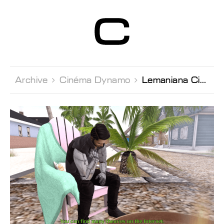
Centre d’Art
Contemporain
Genève
Archive 
Cinéma Dynamo 
Lemaniana Cinema Avec Lauren Huret, Quentin Lannes & Elisa Gleize