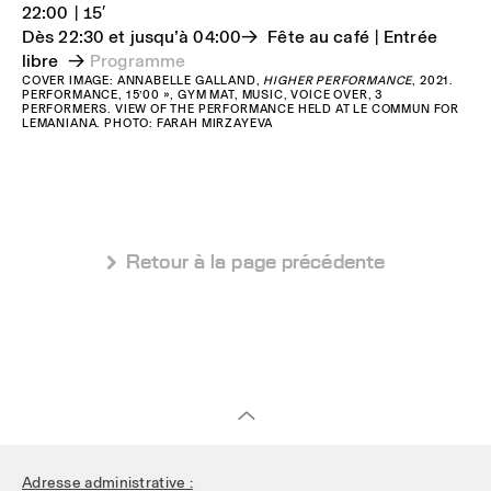
22:00 | 15′
Dès 22:30 et jusqu’à 04:00→ Fête au café | Entrée
libre →
Programme
COVER IMAGE: ANNABELLE GALLAND,
HIGHER PERFORMANCE
, 2021.
PERFORMANCE, 15’00 », GYM MAT, MUSIC, VOICE OVER, 3
PERFORMERS. VIEW OF THE PERFORMANCE HELD AT LE COMMUN FOR
LEMANIANA. PHOTO: FARAH MIRZAYEVA
 Retour à la page précédente
Adresse administrative :