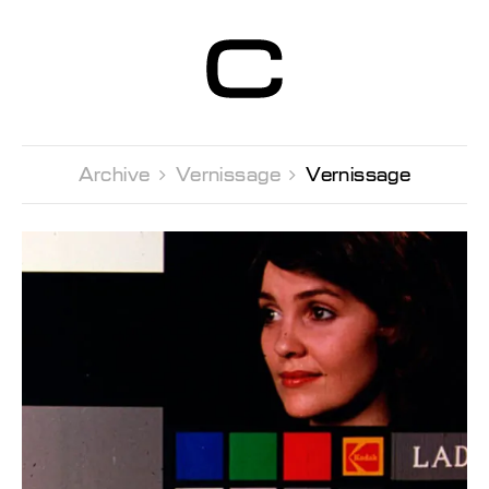
Centre d’Art
Contemporain
Genève
Archive 
Vernissage 
Vernissage