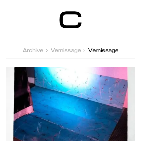
Centre d’Art
Contemporain
Genève
Archive 
Vernissage 
Vernissage