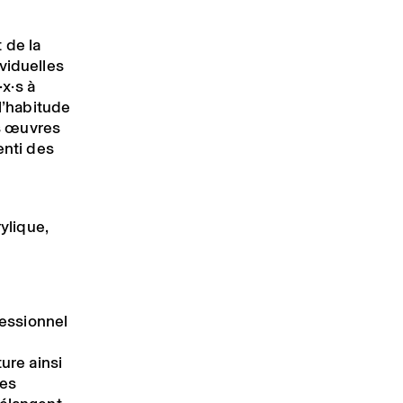
 de la
viduelles
·
x
·
s
à
 l’habitude
es œuvres
enti des
rylique,
fessionnel
ure ainsi
les