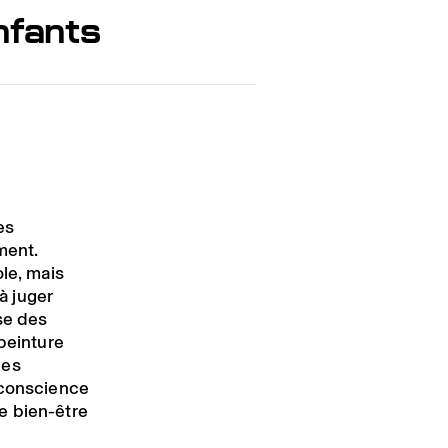
nfants
es
ment.
ole, mais
à juger
se des
 peinture
des
 conscience
e bien-être