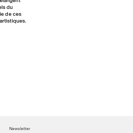
mélangent
els du
tie de ces
artistiques.
Newsletter