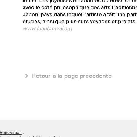
influences joyeuses et colorées du Brésil se 
avec le côté philosophique des arts traditionn
Japon, pays dans lequel l’artiste a fait une par
études, ainsi que plusieurs voyages et projets 
www.luanbanzai.org
 Retour à la page précédente
Rénovation
: