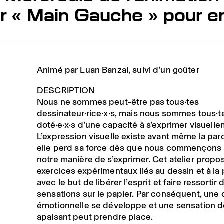
er « Main Gauche » pour e
Animé par Luan Banzai, suivi d’un goûter
DESCRIPTION
Nous ne sommes peut-être pas tous·tes
dessinateur·rice
·
x
·
s
, mais nous sommes tous·t
doté·e
·
x
·
s
d’une capacité à s’exprimer visuelle
L’expression visuelle existe avant même la par
elle perd sa force dès que nous commençons 
notre manière de s’exprimer. Cet atelier propo
exercices expérimentaux liés au dessin et à la
avec le but de libérer l’esprit et faire ressortir 
sensations sur le papier. Par conséquent, une
émotionnelle se développe et une sensation d
apaisant peut prendre place.