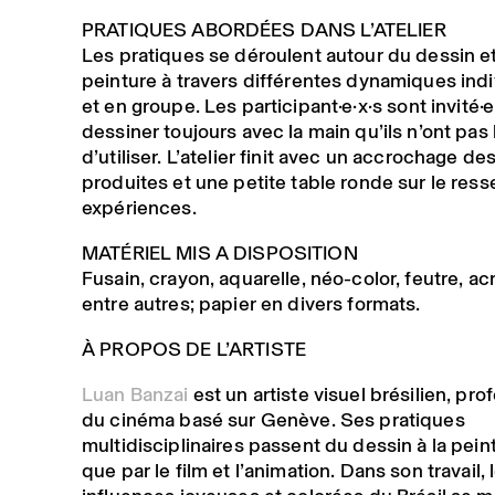
PRATIQUES ABORDÉES DANS L’ATELIER
Les pratiques se déroulent autour du dessin et
peinture à travers différentes dynamiques indi
et en groupe. Les
participant·e
·
x
·
s
sont invité
·
e
dessiner toujours avec la main qu’ils n’ont pas
d’utiliser. L’atelier finit avec un accrochage d
produites et une petite table ronde sur le ress
expériences.
MATÉRIEL MIS A DISPOSITION
Fusain, crayon, aquarelle, néo-color, feutre, ac
entre autres; papier en divers formats.
À PROPOS DE L’ARTISTE
Luan Banzai
est un artiste visuel brésilien, pro
du cinéma basé sur Genève. Ses pratiques
multidisciplinaires passent du dessin à la peint
que par le film et l’animation. Dans son travail, 