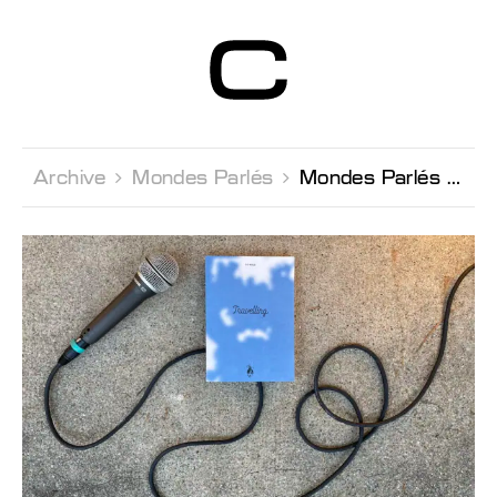
Centre d’Art
Contemporain
Genève
Archive 
Mondes Parlés 
Mondes Parlés Ed Wige & Valérie Niederoest