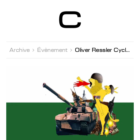
Centre d’Art
Contemporain
Genève
Archive 
Évènement 
Oliver Ressler Cycle de projections 2