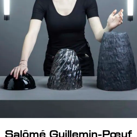
Salômé Guillemin-Pœuf