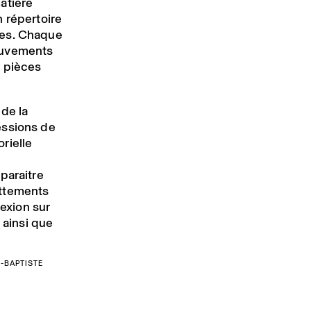
atière
 répertoire
ues. Chaque
mouvements
 pièces
de la
essions de
rielle
s
pparaitre
attements
lexion sur
, ainsi que
N-BAPTISTE