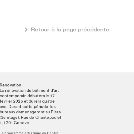
 Retour à la page précédente
Rénovation
:
La rénovation du bâtiment d'art
contemporain débutera le 17
février 2025 et durera quatre
ans. Durant cette période, les
bureaux déménageront au Plaza
(3e étage), Rue de Chantepoulet
1, 1201 Genève.
Le programme artistique du Centre