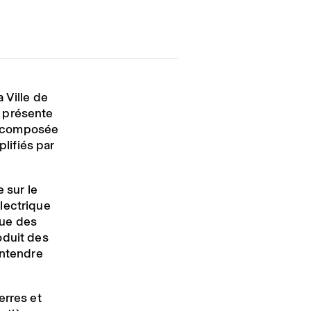
 Ville de
f présente
 composée
ifiés par
 sur le
́lectrique
que des
oduit des
entendre
erres et