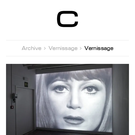
Centre d’Art
Contemporain
Genève
Archive 
Vernissage 
Vernissage