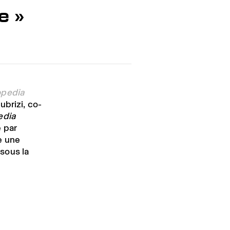
e »
opedia
brizi, co-
edia
 par
e une
sous la