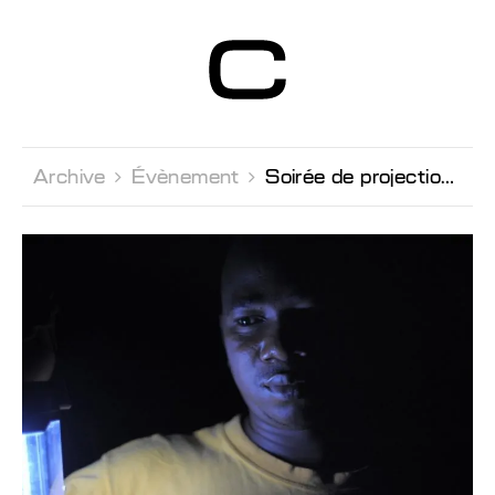
Centre d’Art
Contemporain
Genève
Archive 
Évènement 
Soirée de projection en présence de l'artiste