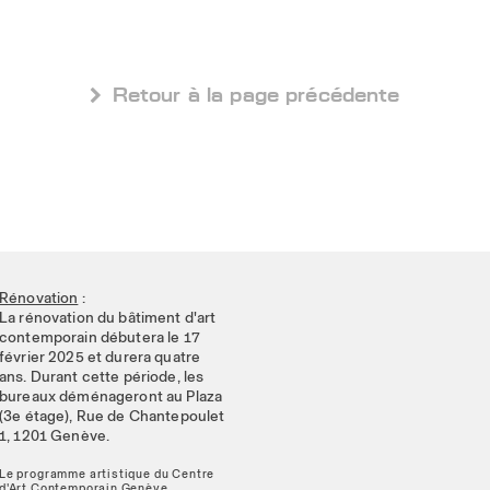
 Retour à la page précédente
Rénovation
:
La rénovation du bâtiment d'art
contemporain débutera le 17
février 2025 et durera quatre
ans. Durant cette période, les
bureaux déménageront au Plaza
(3e étage), Rue de Chantepoulet
1, 1201 Genève.
Le programme artistique du Centre
d'Art Contemporain Genève