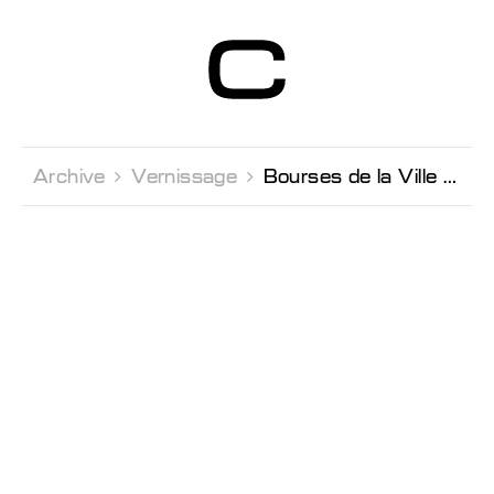
Centre d’Art
Contemporain
Genève
Archive 
Vernissage 
Bourses de la Ville de Genève 2021 Vernissage et proclamation des lauréat·e·x·s