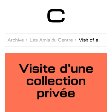
Centre d’Art
Contemporain
Genève
Archive 
Les Amis du Centre 
Visit of a private collection in Geneva