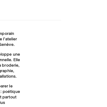
mporain
 l’atelier
 Genève.
veloppe une
nelle. Elle
a broderie,
graphie,
allations.
arer le
 : poétique
t partout
lus