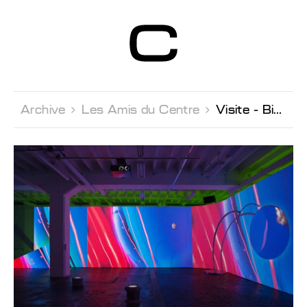
Centre d’Art
Contemporain
Genève
Archive 
Les Amis du Centre 
Visite - Biennale de l'Image en Mouvement 2018