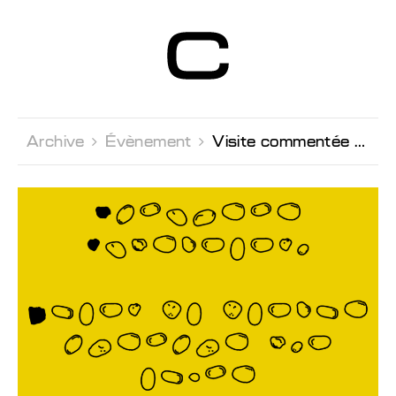
Centre d’Art
Contemporain
Genève
Archive 
Évènement 
Visite commentée en italien par Andrea Bellini, Directeur