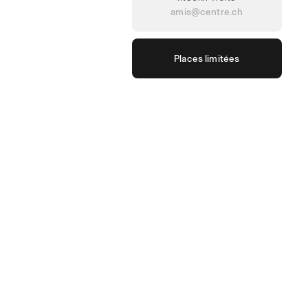
amis@centre.ch
Places limitées