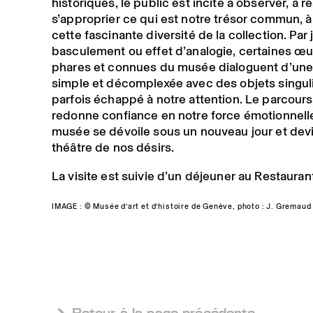
historiques, le public est incité à observer, à re
s’approprier ce qui est notre trésor commun, à
cette fascinante diversité de la collection. Par 
basculement ou effet d’analogie, certaines œ
phares et connues du musée dialoguent d’une
simple et décomplexée avec des objets singul
parfois échappé à notre attention. Le parcour
redonne confiance en notre force émotionnell
musée se dévoile sous un nouveau jour et devi
théâtre de nos désirs.
La visite est suivie d’un déjeuner au Restauran
IMAGE : © Musée d’art et d’histoire de Genève, photo : J. Gremaud
 Retour à la page précédente