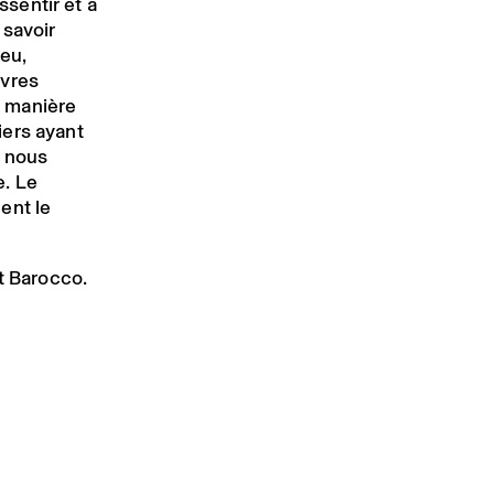
ssentir et à
 savoir
jeu,
uvres
 manière
iers ayant
s nous
e. Le
ent le
t Barocco.