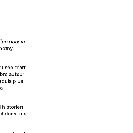
e
’un dessin
imothy
Musée d’art
èbre auteur
epuis plus
sa
 historien
ui dans une
s