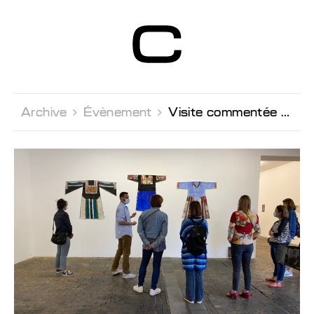
Centre d’Art
Contemporain
Genève
Archive 
Évènement 
Visite commentée par Mohamed Almusibli