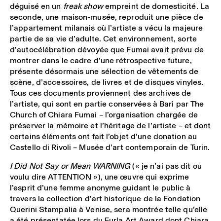
déguisé en un
freak show
empreint de domesticité. La
seconde, une maison-musée, reproduit une pièce de
l’appartement milanais où l’artiste a vécu la majeure
partie de sa vie d’adulte. Cet environnement, sorte
d’autocélébration dévoyée que Fumai avait prévu de
montrer dans le cadre d’une rétrospective future,
présente désormais une sélection de vêtements de
scène, d’accessoires, de livres et de disques vinyles.
Tous ces documents proviennent des archives de
l’artiste, qui sont en partie conservées à Bari par The
Church of Chiara Fumai – l’organisation chargée de
préserver la mémoire et l’héritage de l’artiste – et dont
certains éléments ont fait l’objet d’une donation au
Castello di Rivoli – Musée d’art contemporain de Turin.
I Did Not Say or Mean WARNING
(« je n’ai pas dit ou
voulu dire ATTENTION »), une œuvre qui exprime
l’esprit d’une femme anonyme guidant le public à
travers la collection d’art historique de la Fondation
Querini Stampalia à Venise, sera montrée telle qu’elle
a été présentatée lors du Furla Art Award dont Chiara