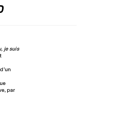
O
, je suis
t
 d’un
que
e, par